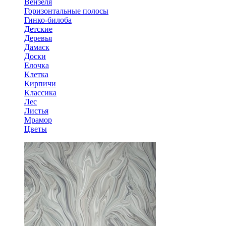
Вензеля
Горизонтальные полосы
Гинко-билоба
Детские
Деревья
Дамаск
Доски
Елочка
Клетка
Кирпичи
Классика
Лес
Листья
Мрамор
Цветы