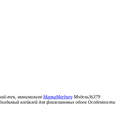
хай-тек, минимализм
Марка
Marburg
Модель
36379
бходимый клей
клей для флизелиновых обоев
Особенности