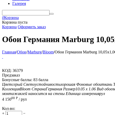
Галерея
0
Корзина
Корзина пуста
Корзина
Оформить заказ
Обои Германия Marburg 10,05x
Главная
/
Обои
/
Marburg
/
Bloom
/
Обои Германия Marburg 10,05x1,0
КОД:
36379
Предзаказ
Бонусные баллы:
83 балла
Цвет
серый
Светоустойчивость
хорошая
Фоновые обои
ткань
Коллекция
Bloom
Страна
Германия
Размер
10.05 х 1.06
Вид обоев
монтажа
клей наносится на стены
Единица измерения
рул
00
Р
4 150
/ рул
Кол-во:
+
−