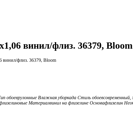
1,06 винил/флиз. 36379, Bloom
6 винил/флиз. 36379, Bloom
Тип обоев
рулонные
Влажная уборка
да
Стиль обоев
современный, 
флизелиновые
Материал
винил на флизелине
Основа
флизелин
Нео