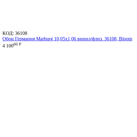
КОД:
36108
Обои Германия Marburg 10,05x1,06 винил/флиз. 36108, Bloom
00
Р
4 100