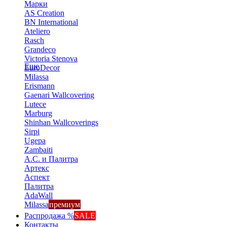
Марки
AS Creation
BN International
Ateliero
Rasch
Grandeco
Victoria Stenova
Еще
EuroDecor
Milassa
Erismann
Gaenari Wallcovering
Lutece
Marburg
Shinhan Wallcoverings
Sirpi
Ugepa
Zambaiti
А.С. и Палитра
Артекс
Аспект
Палитра
AdaWall
Milassa
премиум
Распродажа %
SALE
Контакты