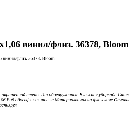
1,06 винил/флиз. 36378, Bloom
6 винил/флиз. 36378, Bloom
 окрашенной стены
Тип обоев
рулонные
Влажная уборка
да
Стил
.06
Вид обоев
флизелиновые
Материал
винил на флизелине
Основа
рения
рул