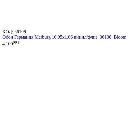
КОД:
36108
Обои Германия Marburg 10,05x1,06 винил/флиз. 36108, Bloom
00
Р
4 100