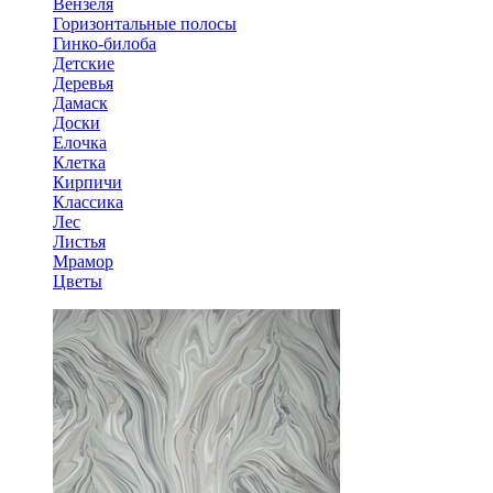
Вензеля
Горизонтальные полосы
Гинко-билоба
Детские
Деревья
Дамаск
Доски
Елочка
Клетка
Кирпичи
Классика
Лес
Листья
Мрамор
Цветы