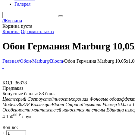
Галерея
0
Корзина
Корзина пуста
Корзина
Оформить заказ
Обои Германия Marburg 10,05x
Главная
/
Обои
/
Marburg
/
Bloom
/
Обои Германия Marburg 10,05x1,0
КОД:
36378
Предзаказ
Бонусные баллы:
83 балла
Цвет
серый
Светоустойчивость
хорошая
Фоновые обои
эффект
Модель
36378
Коллекция
Bloom
Страна
Германия
Размер
10.05 х 1
Особенности монтажа
клей наносится на стены
Единица изме
00
Р
4 150
/ рул
Кол-во:
+
−