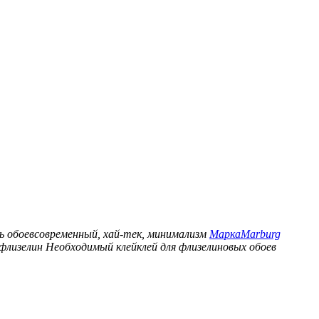
ь обоев
современный, хай-тек, минимализм
Марка
Marburg
флизелин
Необходимый клей
клей для флизелиновых обоев