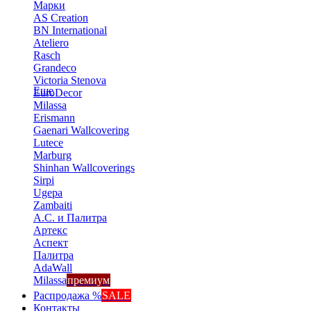
Марки
AS Creation
BN International
Ateliero
Rasch
Grandeco
Victoria Stenova
Еще
EuroDecor
Milassa
Erismann
Gaenari Wallcovering
Lutece
Marburg
Shinhan Wallcoverings
Sirpi
Ugepa
Zambaiti
А.С. и Палитра
Артекс
Аспект
Палитра
AdaWall
Milassa
премиум
Распродажа %
SALE
Контакты