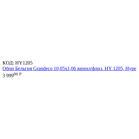
КОД:
HY1205
Обои Бельгия Grandeco 10,05х1,06 винил/флиз. HY 1205, Hype
00
Р
3 999