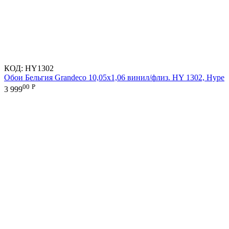
КОД:
HY1302
Обои Бельгия Grandeco 10,05х1,06 винил/флиз. HY 1302, Hype
00
Р
3 999