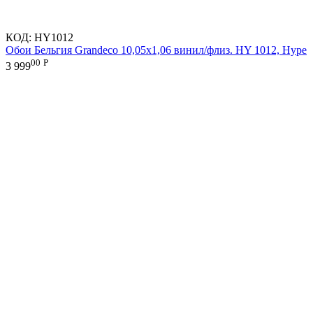
КОД:
HY1012
Обои Бельгия Grandeco 10,05х1,06 винил/флиз. HY 1012, Hype
00
Р
3 999