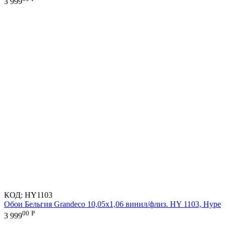
3 999
КОД:
HY1103
Обои Бельгия Grandeco 10,05х1,06 винил/флиз. HY 1103, Hype
00
Р
3 999