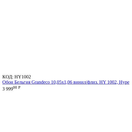
КОД:
HY1002
Обои Бельгия Grandeco 10,05х1,06 винил/флиз. HY 1002, Hype
00
Р
3 999