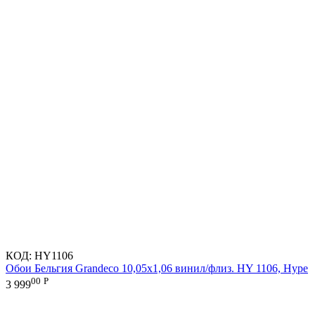
КОД:
HY1106
Обои Бельгия Grandeco 10,05х1,06 винил/флиз. HY 1106, Hype
00
Р
3 999