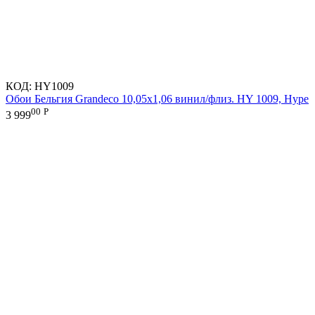
КОД:
HY1009
Обои Бельгия Grandeco 10,05х1,06 винил/флиз. HY 1009, Hype
00
Р
3 999