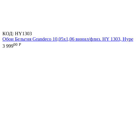
КОД:
HY1303
Обои Бельгия Grandeco 10,05х1,06 винил/флиз. HY 1303, Hype
00
Р
3 999