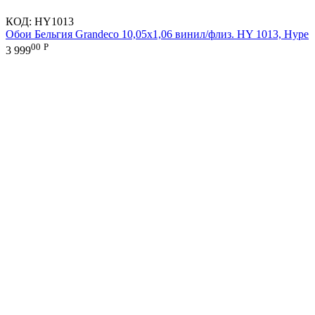
КОД:
HY1013
Обои Бельгия Grandeco 10,05х1,06 винил/флиз. HY 1013, Hype
00
Р
3 999