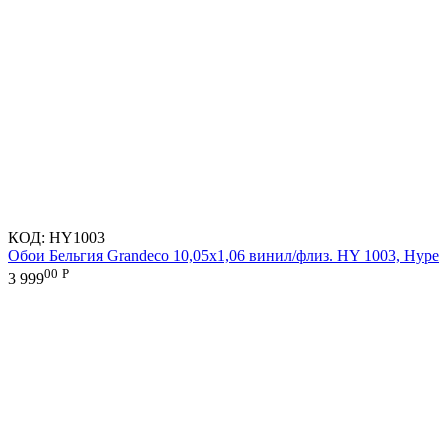
КОД:
HY1003
Обои Бельгия Grandeco 10,05х1,06 винил/флиз. HY 1003, Hype
00
Р
3 999