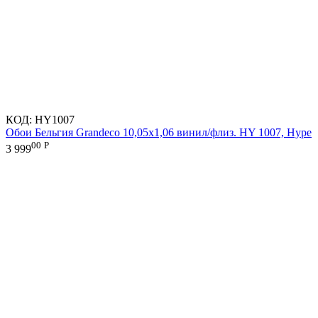
КОД:
HY1007
Обои Бельгия Grandeco 10,05х1,06 винил/флиз. HY 1007, Hype
00
Р
3 999