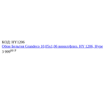
КОД:
HY1206
Обои Бельгия Grandeco 10,05х1,06 винил/флиз. HY 1206, Hype
00
Р
3 999