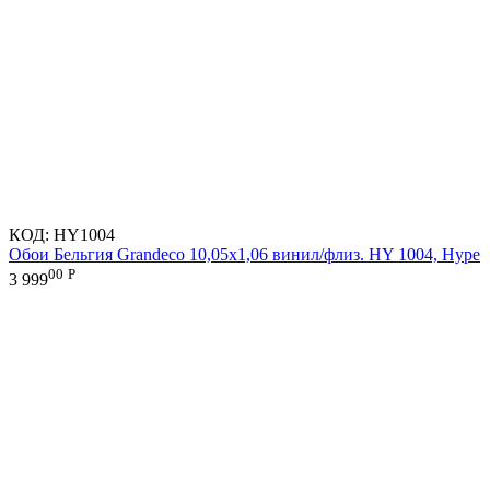
КОД:
HY1004
Обои Бельгия Grandeco 10,05х1,06 винил/флиз. HY 1004, Hype
00
Р
3 999