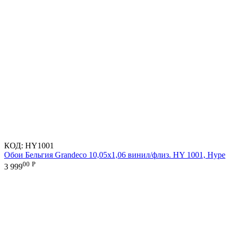
КОД:
HY1001
Обои Бельгия Grandeco 10,05х1,06 винил/флиз. HY 1001, Hype
00
Р
3 999