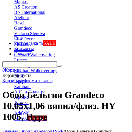
Марки
AS Creation
BN International
Ateliero
Rasch
Grandeco
Victoria Stenova
Еще
EuroDecor
Распродажа %
SALE
Milassa
Контакты
Erismann
Галерея
Gaenari Wallcovering
Lutece
Marburg
0
Корзина
Shinhan Wallcoverings
Корзина пуста
Sirpi
Корзина
Оформить заказ
Ugepa
Zambaiti
А.С. и Палитра
Обои Бельгия Grandeco
Артекс
Аспект
10,05х1,06 винил/флиз. HY
Палитра
AdaWall
1005, Hype
Milassa
премиум
Главная
/
Обои
/
Grandeco
/
HYPE
/
Обои Бельгия Grandeco