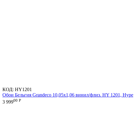
КОД:
HY1201
Обои Бельгия Grandeco 10,05х1,06 винил/флиз. HY 1201, Hype
00
Р
3 999