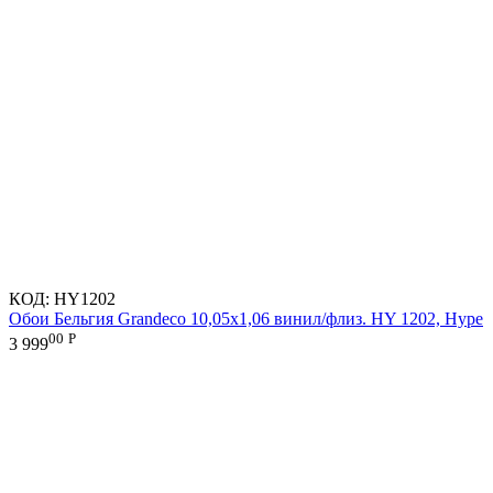
КОД:
HY1202
Обои Бельгия Grandeco 10,05х1,06 винил/флиз. HY 1202, Hype
00
Р
3 999