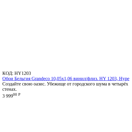
КОД:
HY1203
Обои Бельгия Grandeco 10,05х1,06 винил/флиз. HY 1203, Hype
Создайте свою оазис. Убежище от городского шума в четырёх
стенах.
00
Р
3 999