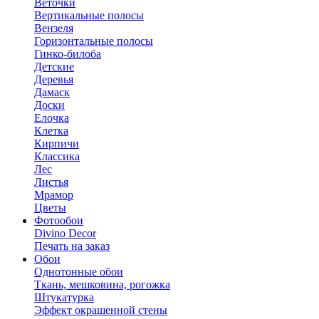
Веточки
Вертикальные полосы
Вензеля
Горизонтальные полосы
Гинко-билоба
Детские
Деревья
Дамаск
Доски
Елочка
Клетка
Кирпичи
Классика
Лес
Листья
Мрамор
Цветы
Фотообои
Divino Decor
Печать на заказ
Обои
Однотонные обои
Ткань, мешковина, рогожка
Штукатурка
Эффект окрашенной стены