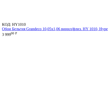
КОД:
HY1010
Обои Бельгия Grandeco 10,05х1,06 винил/флиз. HY 1010, Hype
00
Р
3 999