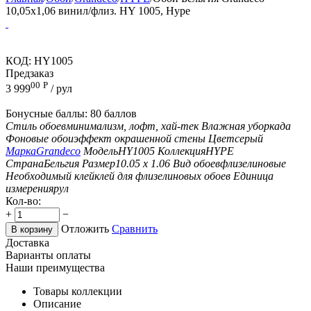
10,05х1,06 винил/флиз. HY 1005, Hype
КОД:
HY1005
Предзаказ
00
Р
3 999
/ рул
Бонусные баллы:
80 баллов
Стиль обоев
минимализм, лофт, хай-тек
Влажная уборка
да
Фоновые обои
эффект окрашенной стены
Цвет
серый
Марка
Grandeco
Модель
HY1005
Коллекция
HYPE
Страна
Бельгия
Размер
10.05 х 1.06
Вид обоев
флизелиновые
Необходимый клей
клей для флизелиновых обоев
Единица
измерения
рул
Кол-во:
+
−
Отложить
Сравнить
В корзину
Доставка
Варианты оплаты
Наши преимущества
Товары коллекции
Описание