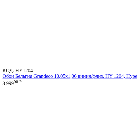
КОД:
HY1204
Обои Бельгия Grandeco 10,05х1,06 винил/флиз. HY 1204, Hype
00
Р
3 999