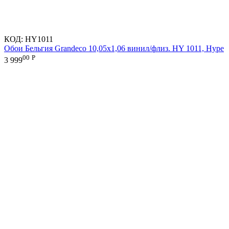
КОД:
HY1011
Обои Бельгия Grandeco 10,05х1,06 винил/флиз. HY 1011, Hype
00
Р
3 999