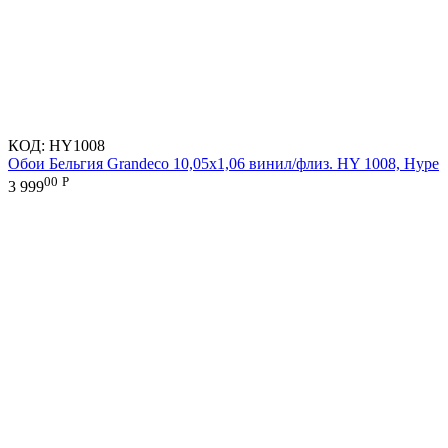
КОД:
HY1008
Обои Бельгия Grandeco 10,05х1,06 винил/флиз. HY 1008, Hype
00
Р
3 999