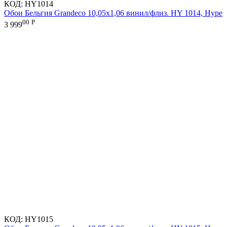
КОД:
HY1014
Обои Бельгия Grandeco 10,05х1,06 винил/флиз. HY 1014, Hype
00
Р
3 999
КОД:
HY1015