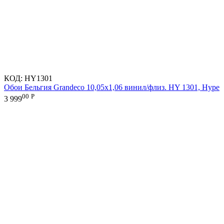
КОД:
HY1301
Обои Бельгия Grandeco 10,05х1,06 винил/флиз. HY 1301, Hype
00
Р
3 999