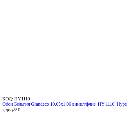
КОД:
HY1110
Обои Бельгия Grandeco 10,05х1,06 винил/флиз. HY 1110, Hype
00
Р
3 999