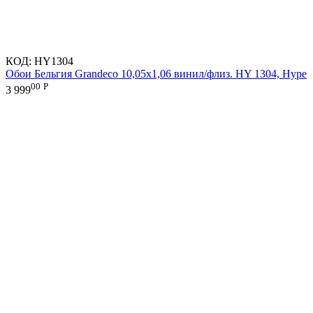
КОД:
HY1304
Обои Бельгия Grandeco 10,05х1,06 винил/флиз. HY 1304, Hype
00
Р
3 999