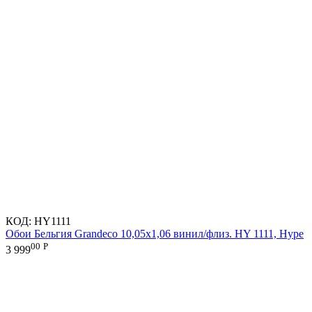
КОД:
HY1111
Обои Бельгия Grandeco 10,05х1,06 винил/флиз. HY 1111, Hype
00
Р
3 999