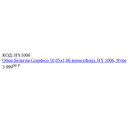
КОД:
HY1006
Обои Бельгия Grandeco 10,05х1,06 винил/флиз. HY 1006, Hype
00
Р
3 999