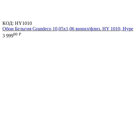
КОД:
HY1010
Обои Бельгия Grandeco 10,05х1,06 винил/флиз. HY 1010, Hype
00
Р
3 999