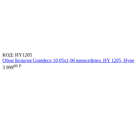
КОД:
HY1205
Обои Бельгия Grandeco 10,05х1,06 винил/флиз. HY 1205, Hype
00
Р
3 999