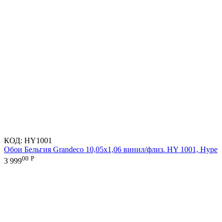
КОД:
HY1001
Обои Бельгия Grandeco 10,05х1,06 винил/флиз. HY 1001, Hype
00
Р
3 999