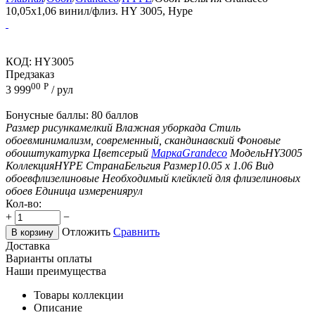
10,05х1,06 винил/флиз. HY 3005, Hype
КОД:
HY3005
Предзаказ
00
Р
3 999
/ рул
Бонусные баллы:
80 баллов
Размер рисунка
мелкий
Влажная уборка
да
Стиль
обоев
минимализм, современный, скандинавский
Фоновые
обои
штукатурка
Цвет
серый
Марка
Grandeco
Модель
HY3005
Коллекция
HYPE
Страна
Бельгия
Размер
10.05 х 1.06
Вид
обоев
флизелиновые
Необходимый клей
клей для флизелиновых
обоев
Единица измерения
рул
Кол-во:
+
−
Отложить
Сравнить
В корзину
Доставка
Варианты оплаты
Наши преимущества
Товары коллекции
Описание