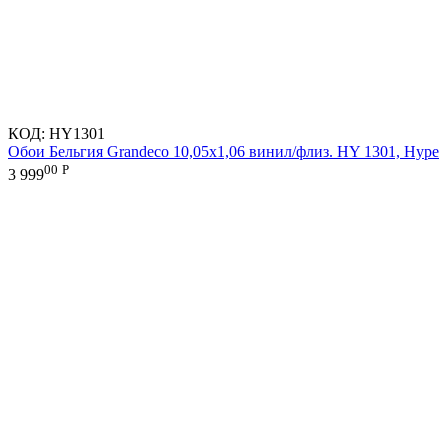
КОД:
HY1301
Обои Бельгия Grandeco 10,05х1,06 винил/флиз. HY 1301, Hype
00
Р
3 999