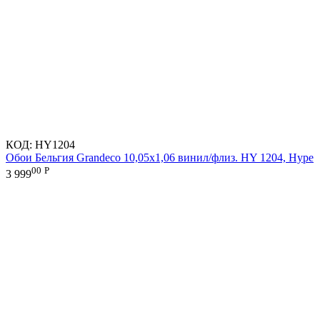
КОД:
HY1204
Обои Бельгия Grandeco 10,05х1,06 винил/флиз. HY 1204, Hype
00
Р
3 999