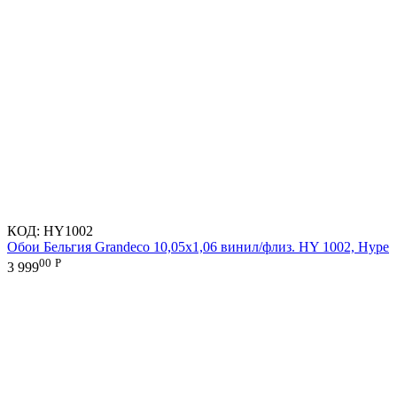
КОД:
HY1002
Обои Бельгия Grandeco 10,05х1,06 винил/флиз. HY 1002, Hype
00
Р
3 999