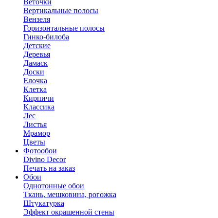
Веточки
Вертикальные полосы
Вензеля
Горизонтальные полосы
Гинко-билоба
Детские
Деревья
Дамаск
Доски
Елочка
Клетка
Кирпичи
Классика
Лес
Листья
Мрамор
Цветы
Фотообои
Divino Decor
Печать на заказ
Обои
Однотонные обои
Ткань, мешковина, рогожка
Штукатурка
Эффект окрашенной стены