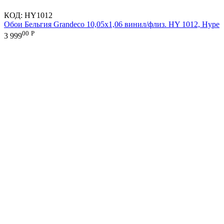
КОД:
HY1012
Обои Бельгия Grandeco 10,05х1,06 винил/флиз. HY 1012, Hype
00
Р
3 999