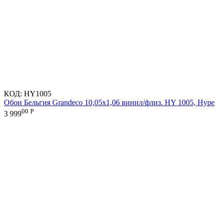
КОД:
HY1005
Обои Бельгия Grandeco 10,05х1,06 винил/флиз. HY 1005, Hype
00
Р
3 999