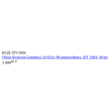
КОД:
HY1004
Обои Бельгия Grandeco 10,05х1,06 винил/флиз. HY 1004, Hype
00
Р
3 999