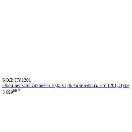
КОД:
HY1201
Обои Бельгия Grandeco 10,05х1,06 винил/флиз. HY 1201, Hype
00
Р
3 999