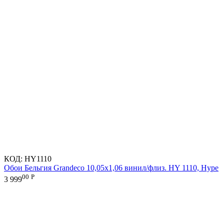
КОД:
HY1110
Обои Бельгия Grandeco 10,05х1,06 винил/флиз. HY 1110, Hype
00
Р
3 999