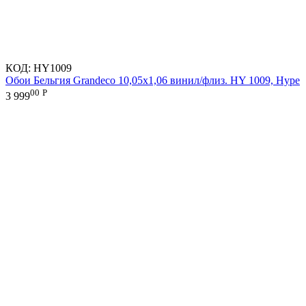
КОД:
HY1009
Обои Бельгия Grandeco 10,05х1,06 винил/флиз. HY 1009, Hype
00
Р
3 999