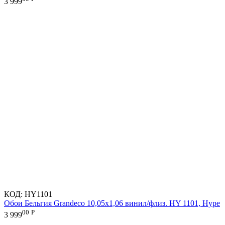
3 999
КОД:
HY1101
Обои Бельгия Grandeco 10,05х1,06 винил/флиз. HY 1101, Hype
00
Р
3 999