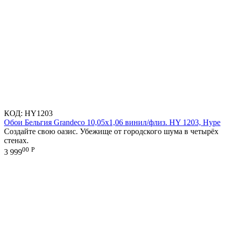
КОД:
HY1203
Обои Бельгия Grandeco 10,05х1,06 винил/флиз. HY 1203, Hype
Создайте свою оазис. Убежище от городского шума в четырёх
стенах.
00
Р
3 999