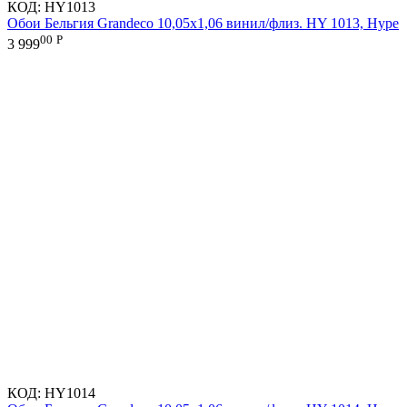
КОД:
HY1013
Обои Бельгия Grandeco 10,05х1,06 винил/флиз. HY 1013, Hype
00
Р
3 999
КОД:
HY1014