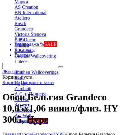
Марки
AS Creation
BN International
Ateliero
Rasch
Grandeco
Victoria Stenova
Еще
EuroDecor
Распродажа %
SALE
Milassa
Контакты
Erismann
Галерея
Gaenari Wallcovering
Lutece
Marburg
0
Корзина
Shinhan Wallcoverings
Корзина пуста
Sirpi
Корзина
Оформить заказ
Ugepa
Zambaiti
А.С. и Палитра
Обои Бельгия Grandeco
Артекс
Аспект
10,05х1,06 винил/флиз. HY
Палитра
AdaWall
3005, Hype
Milassa
премиум
Главная
/
Обои
/
Grandeco
/
HYPE
/
Обои Бельгия Grandeco