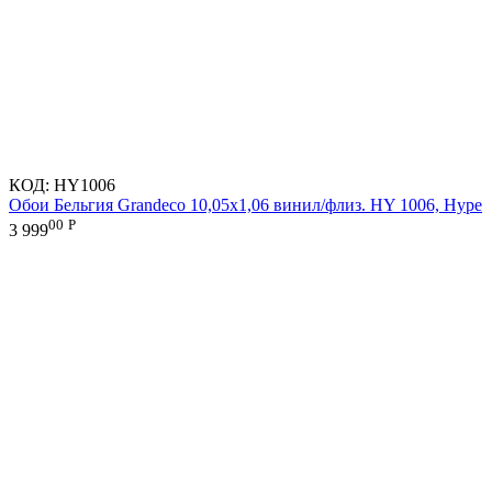
КОД:
HY1006
Обои Бельгия Grandeco 10,05х1,06 винил/флиз. HY 1006, Hype
00
Р
3 999