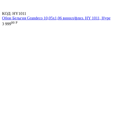
КОД:
HY1011
Обои Бельгия Grandeco 10,05х1,06 винил/флиз. HY 1011, Hype
00
Р
3 999