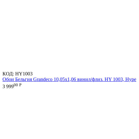
КОД:
HY1003
Обои Бельгия Grandeco 10,05х1,06 винил/флиз. HY 1003, Hype
00
Р
3 999