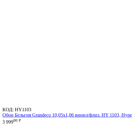
КОД:
HY1103
Обои Бельгия Grandeco 10,05х1,06 винил/флиз. HY 1103, Hype
00
Р
3 999