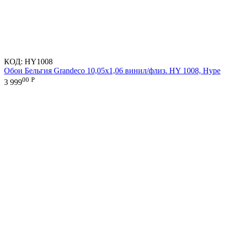
КОД:
HY1008
Обои Бельгия Grandeco 10,05х1,06 винил/флиз. HY 1008, Hype
00
Р
3 999