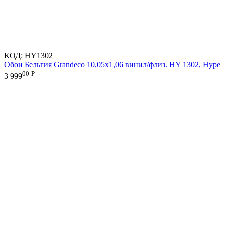
КОД:
HY1302
Обои Бельгия Grandeco 10,05х1,06 винил/флиз. HY 1302, Hype
00
Р
3 999