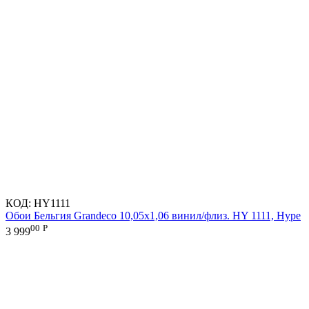
КОД:
HY1111
Обои Бельгия Grandeco 10,05х1,06 винил/флиз. HY 1111, Hype
00
Р
3 999