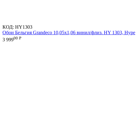
КОД:
HY1303
Обои Бельгия Grandeco 10,05х1,06 винил/флиз. HY 1303, Hype
00
Р
3 999