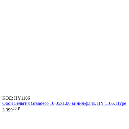
КОД:
HY1106
Обои Бельгия Grandeco 10,05х1,06 винил/флиз. HY 1106, Hype
00
Р
3 999