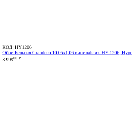
КОД:
HY1206
Обои Бельгия Grandeco 10,05х1,06 винил/флиз. HY 1206, Hype
00
Р
3 999