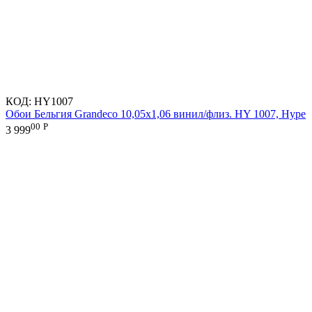
КОД:
HY1007
Обои Бельгия Grandeco 10,05х1,06 винил/флиз. HY 1007, Hype
00
Р
3 999