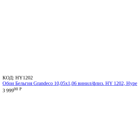
КОД:
HY1202
Обои Бельгия Grandeco 10,05х1,06 винил/флиз. HY 1202, Hype
00
Р
3 999