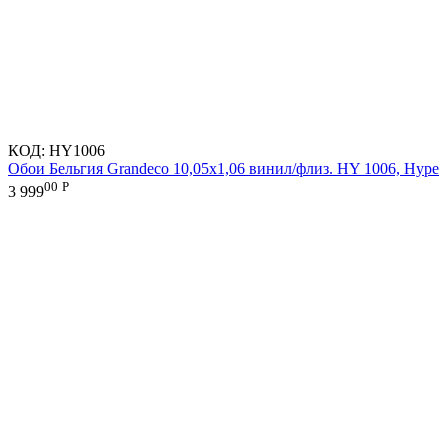
КОД:
HY1006
Обои Бельгия Grandeco 10,05х1,06 винил/флиз. HY 1006, Hype
00
Р
3 999