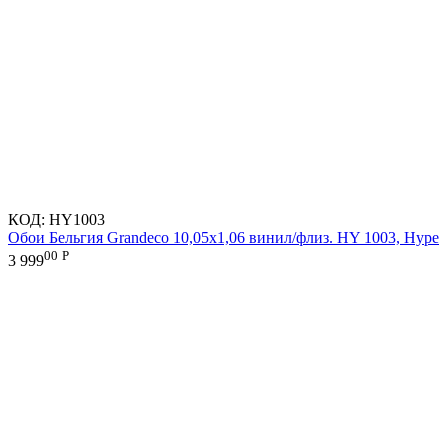
КОД:
HY1003
Обои Бельгия Grandeco 10,05х1,06 винил/флиз. HY 1003, Hype
00
Р
3 999