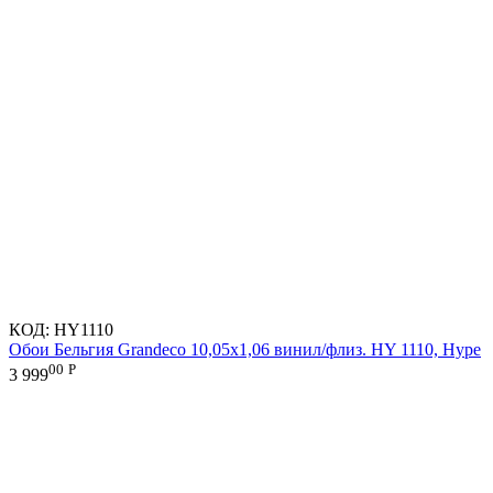
КОД:
HY1110
Обои Бельгия Grandeco 10,05х1,06 винил/флиз. HY 1110, Hype
00
Р
3 999