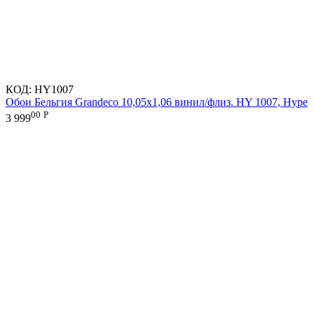
КОД:
HY1007
Обои Бельгия Grandeco 10,05х1,06 винил/флиз. HY 1007, Hype
00
Р
3 999