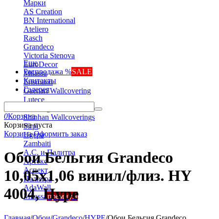
Марки
AS Creation
BN International
Ateliero
Rasch
Grandeco
Victoria Stenova
Еще
EuroDecor
Распродажа %
SALE
Milassa
Контакты
Erismann
Галерея
Gaenari Wallcovering
Lutece
Marburg
0
Корзина
Shinhan Wallcoverings
Корзина пуста
Sirpi
Корзина
Оформить заказ
Ugepa
Zambaiti
А.С. и Палитра
Обои Бельгия Grandeco
Артекс
Аспект
10,05х1,06 винил/флиз. HY
Палитра
AdaWall
4004, Hype
Milassa
премиум
Главная
/
Обои
/
Grandeco
/
HYPE
/
Обои Бельгия Grandeco