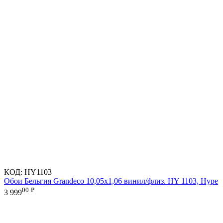
КОД:
HY1103
Обои Бельгия Grandeco 10,05х1,06 винил/флиз. HY 1103, Hype
00
Р
3 999