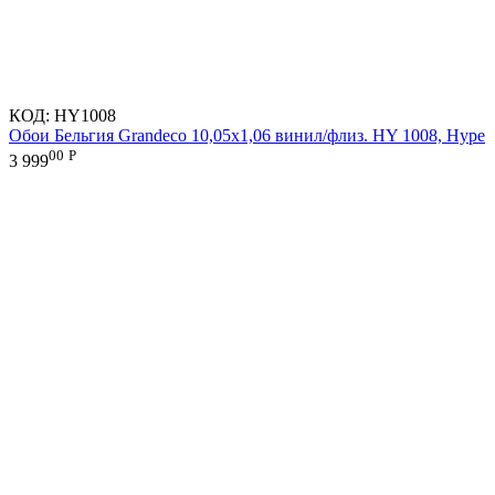
КОД:
HY1008
Обои Бельгия Grandeco 10,05х1,06 винил/флиз. HY 1008, Hype
00
Р
3 999