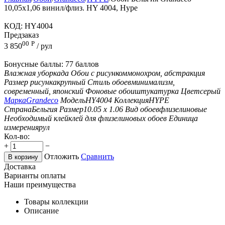
10,05х1,06 винил/флиз. HY 4004, Hype
КОД:
HY4004
Предзаказ
00
Р
3 850
/ рул
Бонусные баллы:
77 баллов
Влажная уборка
да
Обои с рисунком
монохром, абстракция
Размер рисунка
крупный
Стиль обоев
минимализм,
современный, японский
Фоновые обои
штукатурка
Цвет
серый
Марка
Grandeco
Модель
HY4004
Коллекция
HYPE
Страна
Бельгия
Размер
10.05 х 1.06
Вид обоев
флизелиновые
Необходимый клей
клей для флизелиновых обоев
Единица
измерения
рул
Кол-во:
+
−
Отложить
Сравнить
В корзину
Доставка
Варианты оплаты
Наши преимущества
Товары коллекции
Описание