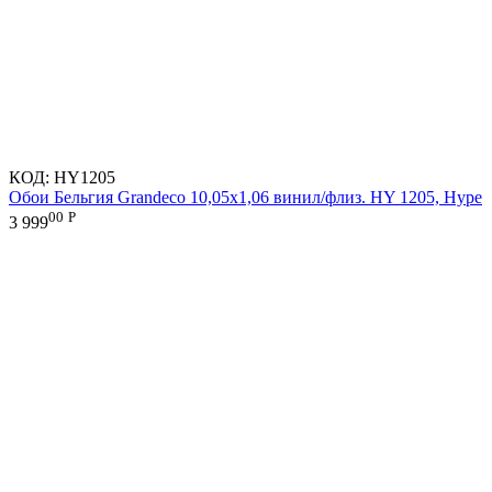
КОД:
HY1205
Обои Бельгия Grandeco 10,05х1,06 винил/флиз. HY 1205, Hype
00
Р
3 999