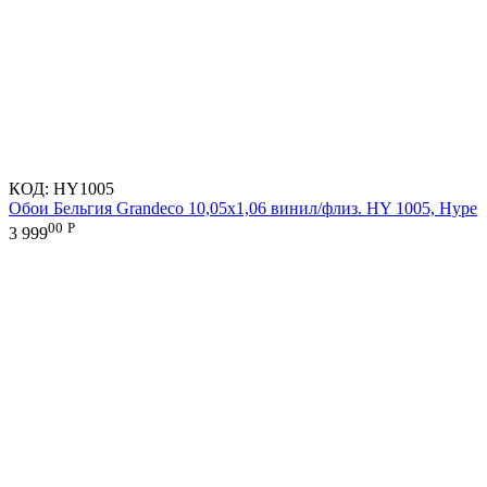
КОД:
HY1005
Обои Бельгия Grandeco 10,05х1,06 винил/флиз. HY 1005, Hype
00
Р
3 999