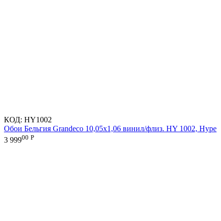
КОД:
HY1002
Обои Бельгия Grandeco 10,05х1,06 винил/флиз. HY 1002, Hype
00
Р
3 999