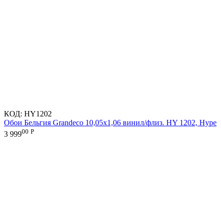
КОД:
HY1202
Обои Бельгия Grandeco 10,05х1,06 винил/флиз. HY 1202, Hype
00
Р
3 999