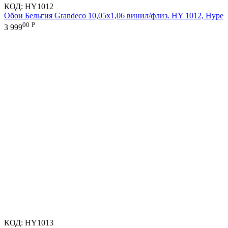
КОД:
HY1012
Обои Бельгия Grandeco 10,05х1,06 винил/флиз. HY 1012, Hype
00
Р
3 999
КОД:
HY1013