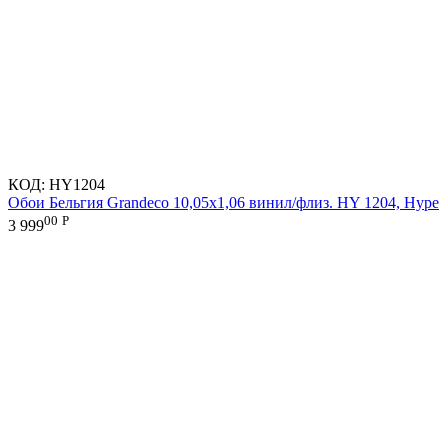
КОД:
HY1204
Обои Бельгия Grandeco 10,05х1,06 винил/флиз. HY 1204, Hype
00
Р
3 999