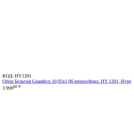
КОД:
HY1201
Обои Бельгия Grandeco 10,05х1,06 винил/флиз. HY 1201, Hype
00
Р
3 999