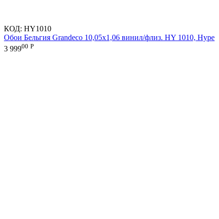
КОД:
HY1010
Обои Бельгия Grandeco 10,05х1,06 винил/флиз. HY 1010, Hype
00
Р
3 999