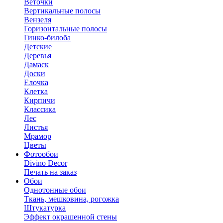
Веточки
Вертикальные полосы
Вензеля
Горизонтальные полосы
Гинко-билоба
Детские
Деревья
Дамаск
Доски
Елочка
Клетка
Кирпичи
Классика
Лес
Листья
Мрамор
Цветы
Фотообои
Divino Decor
Печать на заказ
Обои
Однотонные обои
Ткань, мешковина, рогожка
Штукатурка
Эффект окрашенной стены