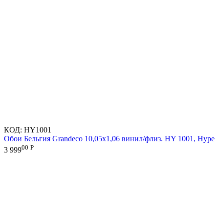
КОД:
HY1001
Обои Бельгия Grandeco 10,05х1,06 винил/флиз. HY 1001, Hype
00
Р
3 999