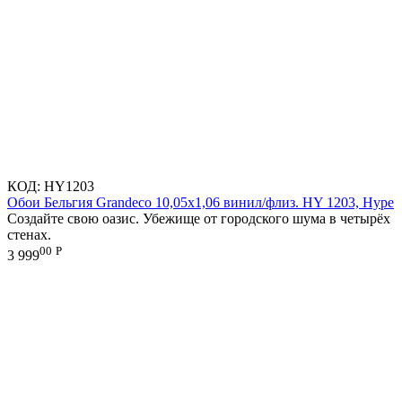
КОД:
HY1203
Обои Бельгия Grandeco 10,05х1,06 винил/флиз. HY 1203, Hype
Создайте свою оазис. Убежище от городского шума в четырёх
стенах.
00
Р
3 999