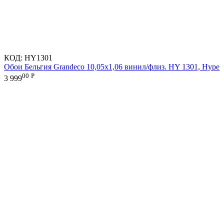
КОД:
HY1301
Обои Бельгия Grandeco 10,05х1,06 винил/флиз. HY 1301, Hype
00
Р
3 999