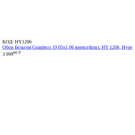
КОД:
HY1206
Обои Бельгия Grandeco 10,05х1,06 винил/флиз. HY 1206, Hype
00
Р
3 999