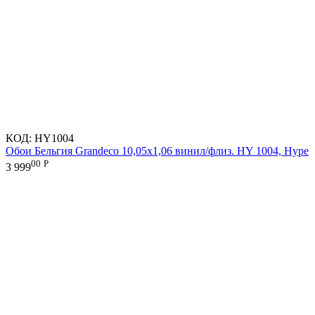
КОД:
HY1004
Обои Бельгия Grandeco 10,05х1,06 винил/флиз. HY 1004, Hype
00
Р
3 999