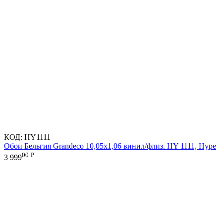
КОД:
HY1111
Обои Бельгия Grandeco 10,05х1,06 винил/флиз. HY 1111, Hype
00
Р
3 999