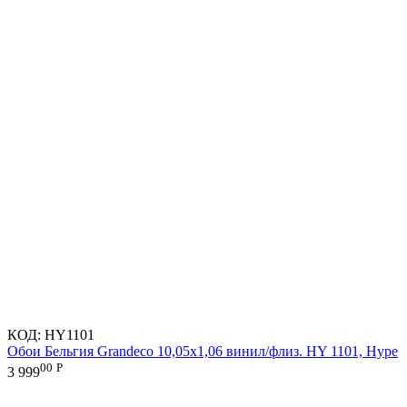
КОД:
HY1101
Обои Бельгия Grandeco 10,05х1,06 винил/флиз. HY 1101, Hype
00
Р
3 999