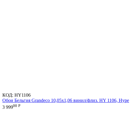
КОД:
HY1106
Обои Бельгия Grandeco 10,05х1,06 винил/флиз. HY 1106, Hype
00
Р
3 999