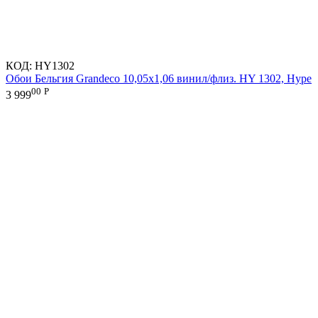
КОД:
HY1302
Обои Бельгия Grandeco 10,05х1,06 винил/флиз. HY 1302, Hype
00
Р
3 999