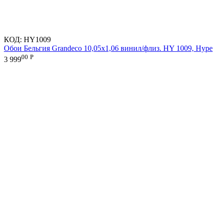
КОД:
HY1009
Обои Бельгия Grandeco 10,05х1,06 винил/флиз. HY 1009, Hype
00
Р
3 999