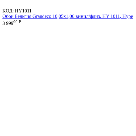
КОД:
HY1011
Обои Бельгия Grandeco 10,05х1,06 винил/флиз. HY 1011, Hype
00
Р
3 999