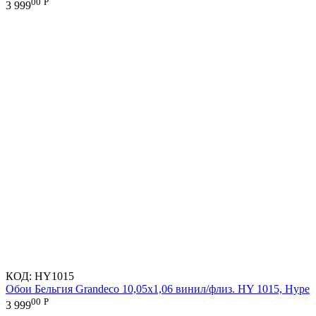
00
Р
3 999
КОД:
HY1015
Обои Бельгия Grandeco 10,05х1,06 винил/флиз. HY 1015, Hype
00
Р
3 999