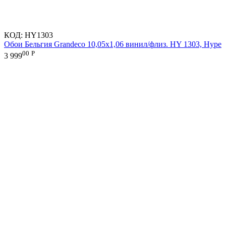
КОД:
HY1303
Обои Бельгия Grandeco 10,05х1,06 винил/флиз. HY 1303, Hype
00
Р
3 999