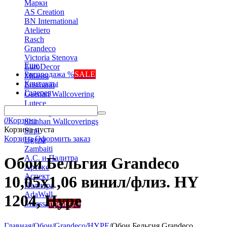
Марки
AS Creation
BN International
Ateliero
Rasch
Grandeco
Victoria Stenova
Еще
EuroDecor
Распродажа %
SALE
Milassa
Контакты
Erismann
Галерея
Gaenari Wallcovering
Lutece
Marburg
0
Корзина
Shinhan Wallcoverings
Корзина пуста
Sirpi
Корзина
Оформить заказ
Ugepa
Zambaiti
А.С. и Палитра
Обои Бельгия Grandeco
Артекс
Аспект
10,05х1,06 винил/флиз. HY
Палитра
AdaWall
1204, Hype
Milassa
премиум
Главная
/
Обои
/
Grandeco
/
HYPE
/
Обои Бельгия Grandeco