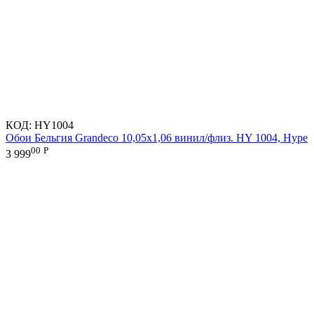
КОД:
HY1004
Обои Бельгия Grandeco 10,05х1,06 винил/флиз. HY 1004, Hype
00
Р
3 999