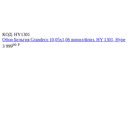
КОД:
HY1301
Обои Бельгия Grandeco 10,05х1,06 винил/флиз. HY 1301, Hype
00
Р
3 999