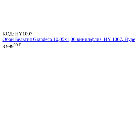
КОД:
HY1007
Обои Бельгия Grandeco 10,05х1,06 винил/флиз. HY 1007, Hype
00
Р
3 999