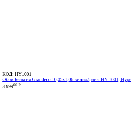
КОД:
HY1001
Обои Бельгия Grandeco 10,05х1,06 винил/флиз. HY 1001, Hype
00
Р
3 999