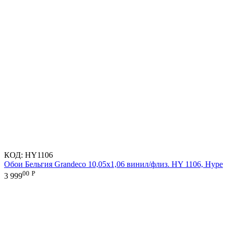
КОД:
HY1106
Обои Бельгия Grandeco 10,05х1,06 винил/флиз. HY 1106, Hype
00
Р
3 999