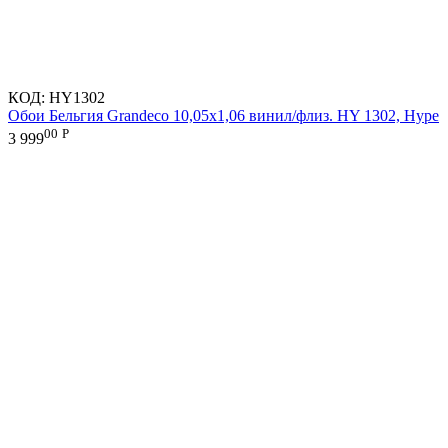
КОД:
HY1302
Обои Бельгия Grandeco 10,05х1,06 винил/флиз. HY 1302, Hype
00
Р
3 999