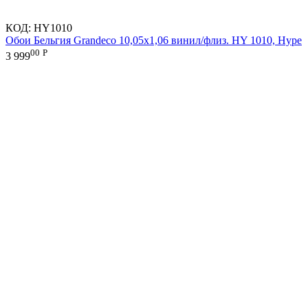
КОД:
HY1010
Обои Бельгия Grandeco 10,05х1,06 винил/флиз. HY 1010, Hype
00
Р
3 999