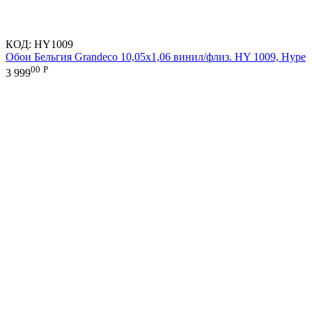
КОД:
HY1009
Обои Бельгия Grandeco 10,05х1,06 винил/флиз. HY 1009, Hype
00
Р
3 999