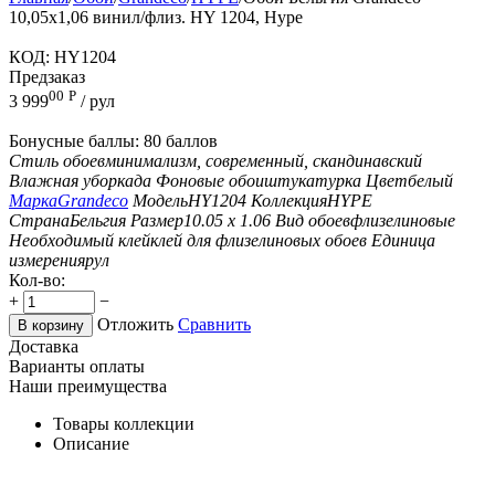
10,05х1,06 винил/флиз. HY 1204, Hype
КОД:
HY1204
Предзаказ
00
Р
3 999
/ рул
Бонусные баллы:
80 баллов
Стиль обоев
минимализм, современный, скандинавский
Влажная уборка
да
Фоновые обои
штукатурка
Цвет
белый
Марка
Grandeco
Модель
HY1204
Коллекция
HYPE
Страна
Бельгия
Размер
10.05 х 1.06
Вид обоев
флизелиновые
Необходимый клей
клей для флизелиновых обоев
Единица
измерения
рул
Кол-во:
+
−
Отложить
Сравнить
В корзину
Доставка
Варианты оплаты
Наши преимущества
Товары коллекции
Описание