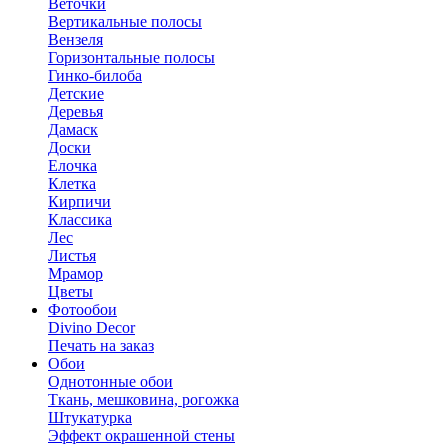
Веточки
Вертикальные полосы
Вензеля
Горизонтальные полосы
Гинко-билоба
Детские
Деревья
Дамаск
Доски
Елочка
Клетка
Кирпичи
Классика
Лес
Листья
Мрамор
Цветы
Фотообои
Divino Decor
Печать на заказ
Обои
Однотонные обои
Ткань, мешковина, рогожка
Штукатурка
Эффект окрашенной стены