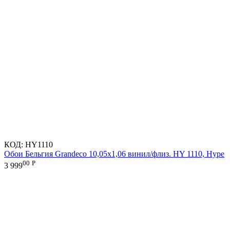
КОД:
HY1110
Обои Бельгия Grandeco 10,05х1,06 винил/флиз. HY 1110, Hype
00
Р
3 999