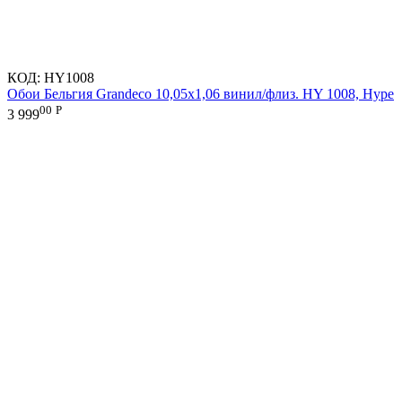
КОД:
HY1008
Обои Бельгия Grandeco 10,05х1,06 винил/флиз. HY 1008, Hype
00
Р
3 999