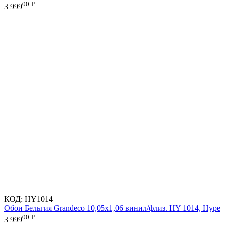
00
Р
3 999
КОД:
HY1014
Обои Бельгия Grandeco 10,05х1,06 винил/флиз. HY 1014, Hype
00
Р
3 999