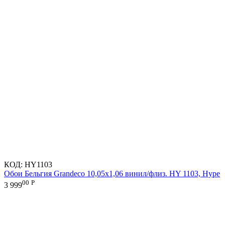
КОД:
HY1103
Обои Бельгия Grandeco 10,05х1,06 винил/флиз. HY 1103, Hype
00
Р
3 999