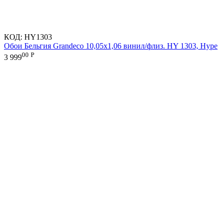
КОД:
HY1303
Обои Бельгия Grandeco 10,05х1,06 винил/флиз. HY 1303, Hype
00
Р
3 999