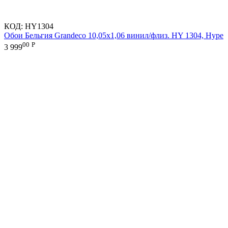
КОД:
HY1304
Обои Бельгия Grandeco 10,05х1,06 винил/флиз. HY 1304, Hype
00
Р
3 999