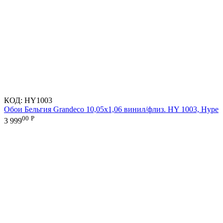
КОД:
HY1003
Обои Бельгия Grandeco 10,05х1,06 винил/флиз. HY 1003, Hype
00
Р
3 999