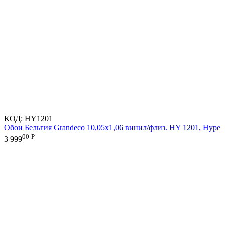
КОД:
HY1201
Обои Бельгия Grandeco 10,05х1,06 винил/флиз. HY 1201, Hype
00
Р
3 999