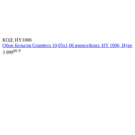
КОД:
HY1006
Обои Бельгия Grandeco 10,05х1,06 винил/флиз. HY 1006, Hype
00
Р
3 999