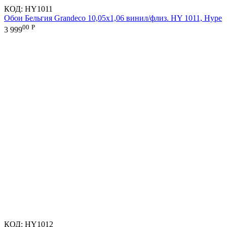
КОД:
HY1011
Обои Бельгия Grandeco 10,05х1,06 винил/флиз. HY 1011, Hype
00
Р
3 999
КОД:
HY1012