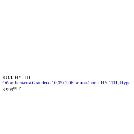
КОД:
HY1111
Обои Бельгия Grandeco 10,05х1,06 винил/флиз. HY 1111, Hype
00
Р
3 999