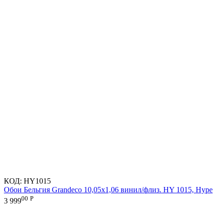
КОД:
HY1015
Обои Бельгия Grandeco 10,05х1,06 винил/флиз. HY 1015, Hype
00
Р
3 999