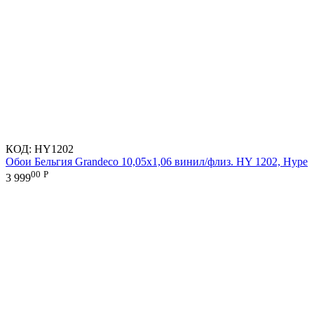
КОД:
HY1202
Обои Бельгия Grandeco 10,05х1,06 винил/флиз. HY 1202, Hype
00
Р
3 999