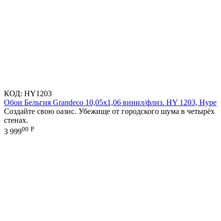
КОД:
HY1203
Обои Бельгия Grandeco 10,05х1,06 винил/флиз. HY 1203, Hype
Создайте свою оазис. Убежище от городского шума в четырёх
стенах.
00
Р
3 999