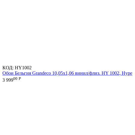
КОД:
HY1002
Обои Бельгия Grandeco 10,05х1,06 винил/флиз. HY 1002, Hype
00
Р
3 999