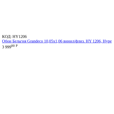
КОД:
HY1206
Обои Бельгия Grandeco 10,05х1,06 винил/флиз. HY 1206, Hype
00
Р
3 999