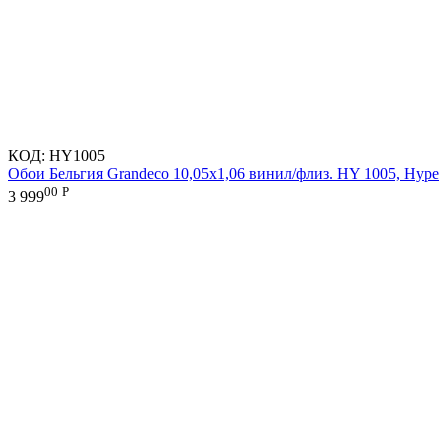
КОД:
HY1005
Обои Бельгия Grandeco 10,05х1,06 винил/флиз. HY 1005, Hype
00
Р
3 999