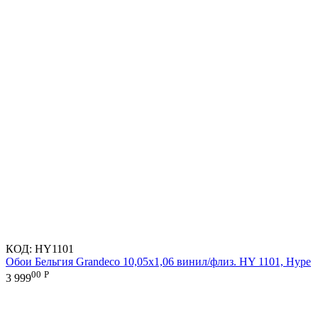
КОД:
HY1101
Обои Бельгия Grandeco 10,05х1,06 винил/флиз. HY 1101, Hype
00
Р
3 999