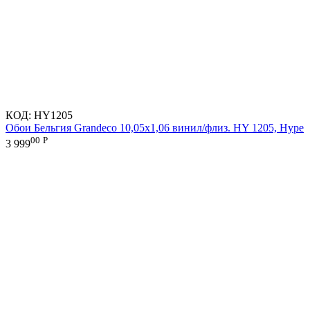
КОД:
HY1205
Обои Бельгия Grandeco 10,05х1,06 винил/флиз. HY 1205, Hype
00
Р
3 999