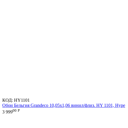
КОД:
HY1101
Обои Бельгия Grandeco 10,05х1,06 винил/флиз. HY 1101, Hype
00
Р
3 999