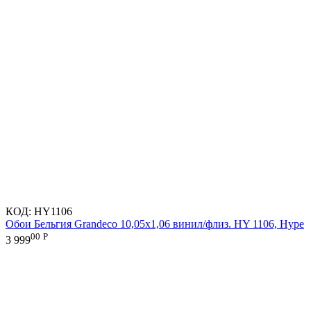
КОД:
HY1106
Обои Бельгия Grandeco 10,05х1,06 винил/флиз. HY 1106, Hype
00
Р
3 999