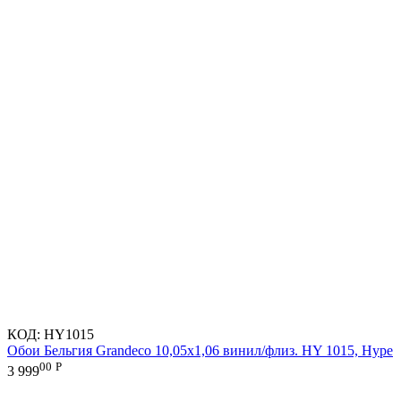
КОД:
HY1015
Обои Бельгия Grandeco 10,05х1,06 винил/флиз. HY 1015, Hype
00
Р
3 999