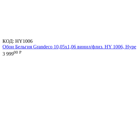
КОД:
HY1006
Обои Бельгия Grandeco 10,05х1,06 винил/флиз. HY 1006, Hype
00
Р
3 999