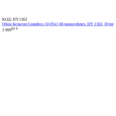
КОД:
HY1302
Обои Бельгия Grandeco 10,05х1,06 винил/флиз. HY 1302, Hype
00
Р
3 999