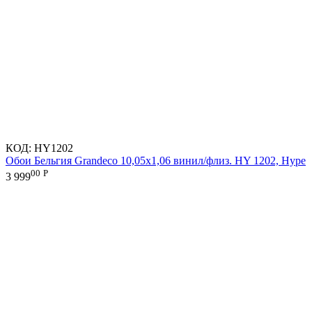
КОД:
HY1202
Обои Бельгия Grandeco 10,05х1,06 винил/флиз. HY 1202, Hype
00
Р
3 999