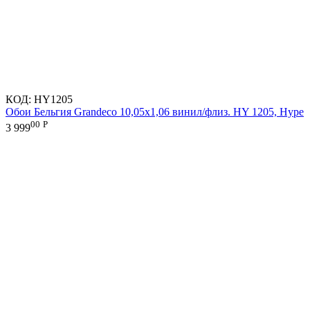
КОД:
HY1205
Обои Бельгия Grandeco 10,05х1,06 винил/флиз. HY 1205, Hype
00
Р
3 999