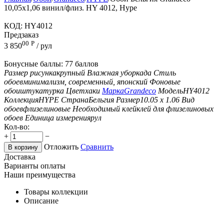
10,05х1,06 винил/флиз. HY 4012, Hype
КОД:
HY4012
Предзаказ
00
Р
3 850
/ рул
Бонусные баллы:
77 баллов
Размер рисунка
крупный
Влажная уборка
да
Стиль
обоев
минимализм, современный, японский
Фоновые
обои
штукатурка
Цвет
хаки
Марка
Grandeco
Модель
HY4012
Коллекция
HYPE
Страна
Бельгия
Размер
10.05 х 1.06
Вид
обоев
флизелиновые
Необходимый клей
клей для флизелиновых
обоев
Единица измерения
рул
Кол-во:
+
−
Отложить
Сравнить
В корзину
Доставка
Варианты оплаты
Наши преимущества
Товары коллекции
Описание