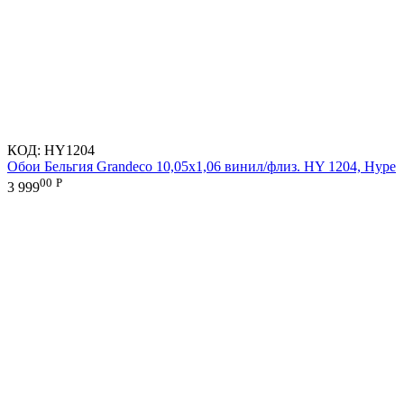
КОД:
HY1204
Обои Бельгия Grandeco 10,05х1,06 винил/флиз. HY 1204, Hype
00
Р
3 999