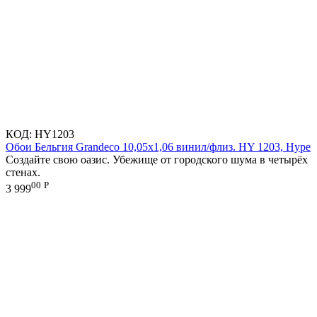
КОД:
HY1203
Обои Бельгия Grandeco 10,05х1,06 винил/флиз. HY 1203, Hype
Создайте свою оазис. Убежище от городского шума в четырёх
стенах.
00
Р
3 999