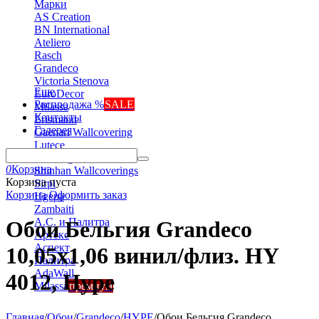
Марки
AS Creation
BN International
Ateliero
Rasch
Grandeco
Victoria Stenova
Еще
EuroDecor
Распродажа %
SALE
Milassa
Контакты
Erismann
Галерея
Gaenari Wallcovering
Lutece
Marburg
0
Корзина
Shinhan Wallcoverings
Корзина пуста
Sirpi
Корзина
Оформить заказ
Ugepa
Zambaiti
А.С. и Палитра
Обои Бельгия Grandeco
Артекс
Аспект
10,05х1,06 винил/флиз. HY
Палитра
AdaWall
4012, Hype
Milassa
премиум
Главная
/
Обои
/
Grandeco
/
HYPE
/
Обои Бельгия Grandeco