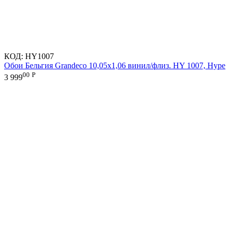
КОД:
HY1007
Обои Бельгия Grandeco 10,05х1,06 винил/флиз. HY 1007, Hype
00
Р
3 999