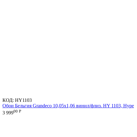
КОД:
HY1103
Обои Бельгия Grandeco 10,05х1,06 винил/флиз. HY 1103, Hype
00
Р
3 999