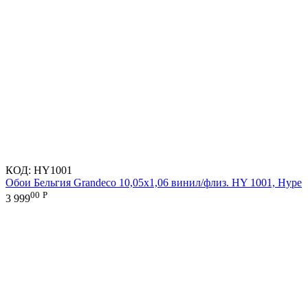
КОД:
HY1001
Обои Бельгия Grandeco 10,05х1,06 винил/флиз. HY 1001, Hype
00
Р
3 999