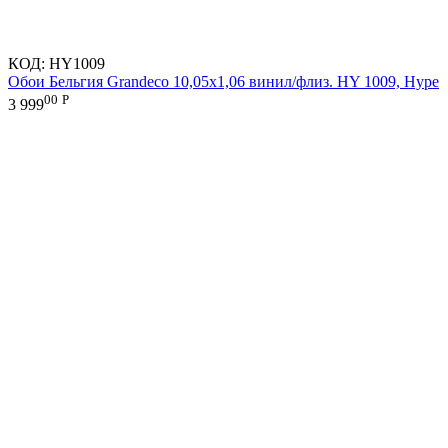
КОД:
HY1009
Обои Бельгия Grandeco 10,05х1,06 винил/флиз. HY 1009, Hype
00
Р
3 999