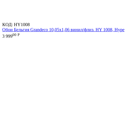
КОД:
HY1008
Обои Бельгия Grandeco 10,05х1,06 винил/флиз. HY 1008, Hype
00
Р
3 999