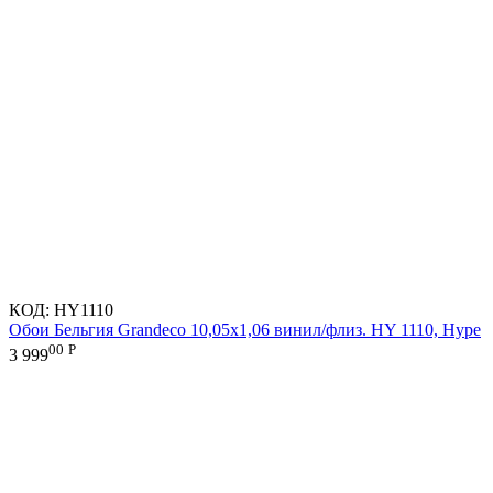
КОД:
HY1110
Обои Бельгия Grandeco 10,05х1,06 винил/флиз. HY 1110, Hype
00
Р
3 999