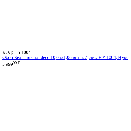
КОД:
HY1004
Обои Бельгия Grandeco 10,05х1,06 винил/флиз. HY 1004, Hype
00
Р
3 999