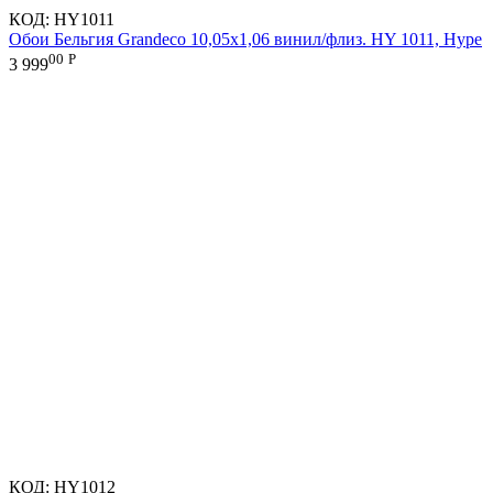
КОД:
HY1011
Обои Бельгия Grandeco 10,05х1,06 винил/флиз. HY 1011, Hype
00
Р
3 999
КОД:
HY1012