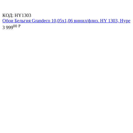
КОД:
HY1303
Обои Бельгия Grandeco 10,05х1,06 винил/флиз. HY 1303, Hype
00
Р
3 999