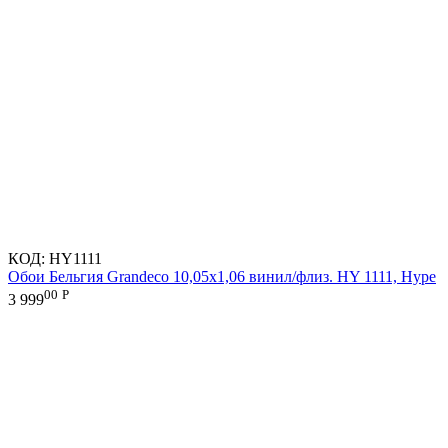
КОД:
HY1111
Обои Бельгия Grandeco 10,05х1,06 винил/флиз. HY 1111, Hype
00
Р
3 999