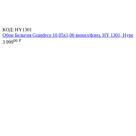
КОД:
HY1301
Обои Бельгия Grandeco 10,05х1,06 винил/флиз. HY 1301, Hype
00
Р
3 999