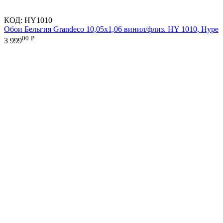
КОД:
HY1010
Обои Бельгия Grandeco 10,05х1,06 винил/флиз. HY 1010, Hype
00
Р
3 999