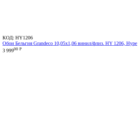
КОД:
HY1206
Обои Бельгия Grandeco 10,05х1,06 винил/флиз. HY 1206, Hype
00
Р
3 999