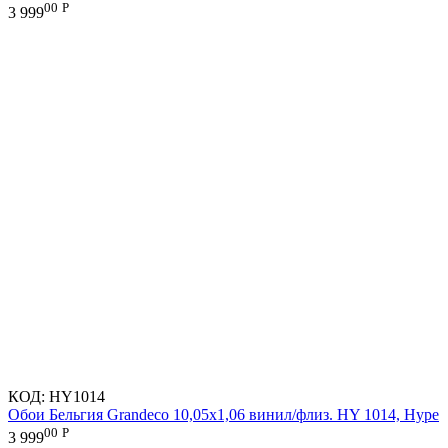
00
Р
3 999
КОД:
HY1014
Обои Бельгия Grandeco 10,05х1,06 винил/флиз. HY 1014, Hype
00
Р
3 999