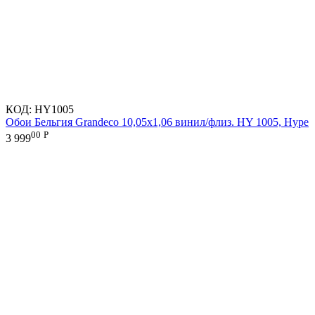
КОД:
HY1005
Обои Бельгия Grandeco 10,05х1,06 винил/флиз. HY 1005, Hype
00
Р
3 999