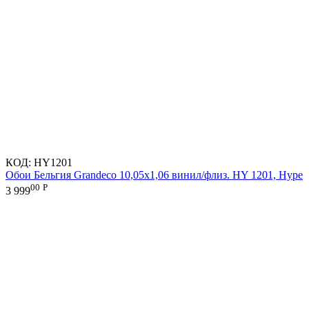
КОД:
HY1201
Обои Бельгия Grandeco 10,05х1,06 винил/флиз. HY 1201, Hype
00
Р
3 999