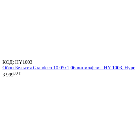
КОД:
HY1003
Обои Бельгия Grandeco 10,05х1,06 винил/флиз. HY 1003, Hype
00
Р
3 999