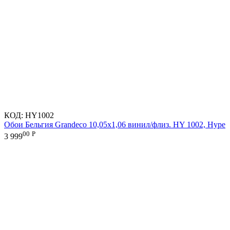
КОД:
HY1002
Обои Бельгия Grandeco 10,05х1,06 винил/флиз. HY 1002, Hype
00
Р
3 999