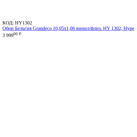
КОД:
HY1302
Обои Бельгия Grandeco 10,05х1,06 винил/флиз. HY 1302, Hype
00
Р
3 999