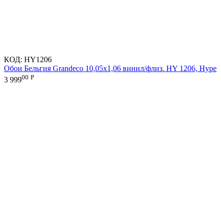
КОД:
HY1206
Обои Бельгия Grandeco 10,05х1,06 винил/флиз. HY 1206, Hype
00
Р
3 999