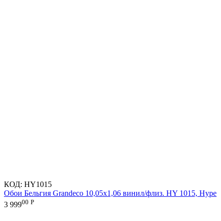
КОД:
HY1015
Обои Бельгия Grandeco 10,05х1,06 винил/флиз. HY 1015, Hype
00
Р
3 999