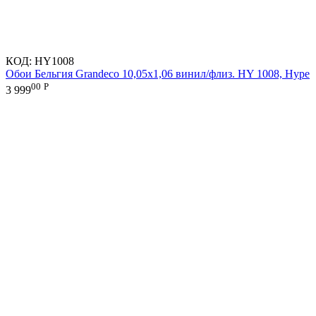
КОД:
HY1008
Обои Бельгия Grandeco 10,05х1,06 винил/флиз. HY 1008, Hype
00
Р
3 999