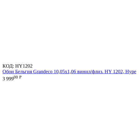
КОД:
HY1202
Обои Бельгия Grandeco 10,05х1,06 винил/флиз. HY 1202, Hype
00
Р
3 999