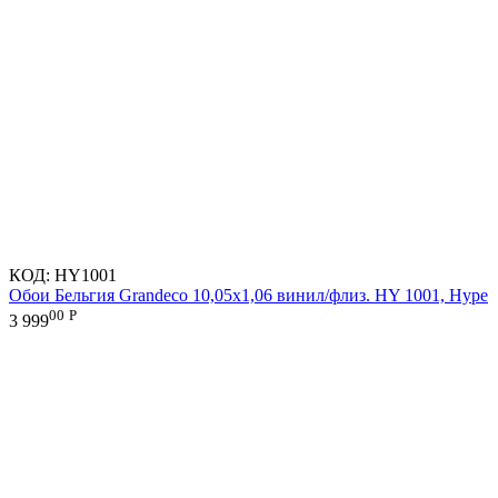
КОД:
HY1001
Обои Бельгия Grandeco 10,05х1,06 винил/флиз. HY 1001, Hype
00
Р
3 999