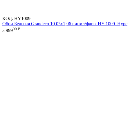
КОД:
HY1009
Обои Бельгия Grandeco 10,05х1,06 винил/флиз. HY 1009, Hype
00
Р
3 999