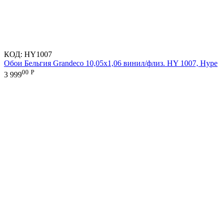
КОД:
HY1007
Обои Бельгия Grandeco 10,05х1,06 винил/флиз. HY 1007, Hype
00
Р
3 999