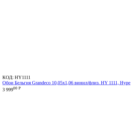
КОД:
HY1111
Обои Бельгия Grandeco 10,05х1,06 винил/флиз. HY 1111, Hype
00
Р
3 999