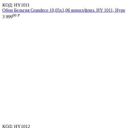
КОД:
HY1011
Обои Бельгия Grandeco 10,05х1,06 винил/флиз. HY 1011, Hype
00
Р
3 999
КОД:
HY1012