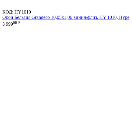
КОД:
HY1010
Обои Бельгия Grandeco 10,05х1,06 винил/флиз. HY 1010, Hype
00
Р
3 999