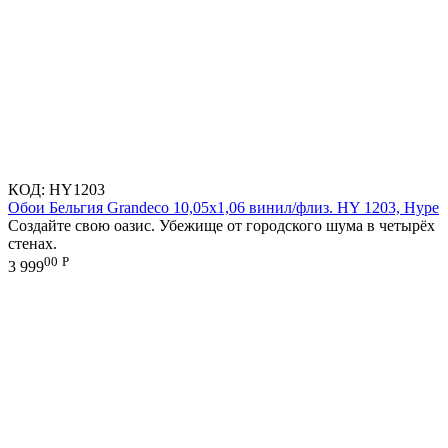
КОД:
HY1203
Обои Бельгия Grandeco 10,05х1,06 винил/флиз. HY 1203, Hype
Создайте свою оазис. Убежище от городского шума в четырёх
стенах.
00
Р
3 999