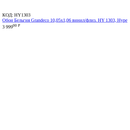
КОД:
HY1303
Обои Бельгия Grandeco 10,05х1,06 винил/флиз. HY 1303, Hype
00
Р
3 999