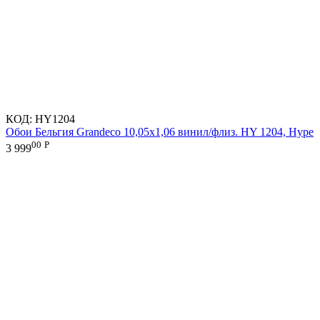
КОД:
HY1204
Обои Бельгия Grandeco 10,05х1,06 винил/флиз. HY 1204, Hype
00
Р
3 999