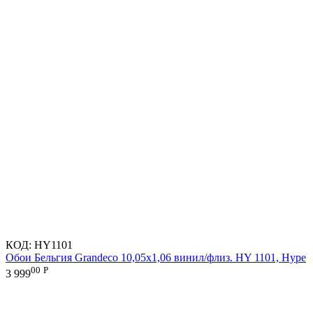
КОД:
HY1101
Обои Бельгия Grandeco 10,05х1,06 винил/флиз. HY 1101, Hype
00
Р
3 999