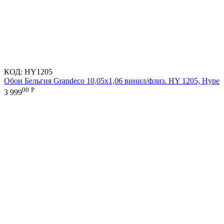
КОД:
HY1205
Обои Бельгия Grandeco 10,05х1,06 винил/флиз. HY 1205, Hype
00
Р
3 999