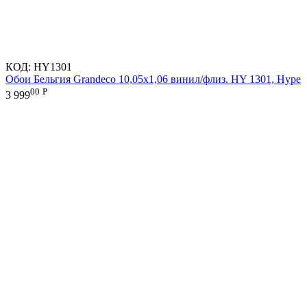
КОД:
HY1301
Обои Бельгия Grandeco 10,05х1,06 винил/флиз. HY 1301, Hype
00
Р
3 999