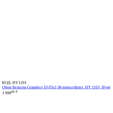
КОД:
HY1103
Обои Бельгия Grandeco 10,05х1,06 винил/флиз. HY 1103, Hype
00
Р
3 999