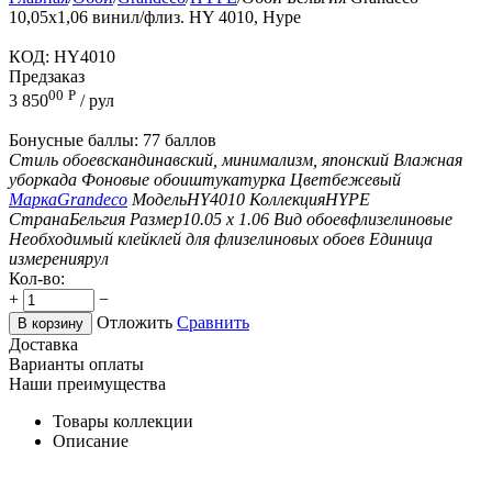
10,05х1,06 винил/флиз. HY 4010, Hype
КОД:
HY4010
Предзаказ
00
Р
3 850
/ рул
Бонусные баллы:
77 баллов
Стиль обоев
скандинавский, минимализм, японский
Влажная
уборка
да
Фоновые обои
штукатурка
Цвет
бежевый
Марка
Grandeco
Модель
HY4010
Коллекция
HYPE
Страна
Бельгия
Размер
10.05 х 1.06
Вид обоев
флизелиновые
Необходимый клей
клей для флизелиновых обоев
Единица
измерения
рул
Кол-во:
+
−
Отложить
Сравнить
В корзину
Доставка
Варианты оплаты
Наши преимущества
Товары коллекции
Описание