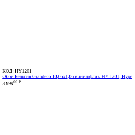
КОД:
HY1201
Обои Бельгия Grandeco 10,05х1,06 винил/флиз. HY 1201, Hype
00
Р
3 999