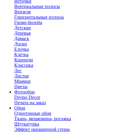
Веточки
Вертикальные полосы
Вензеля
Горизонтальные полосы
Гинко-билоба
Детские
Деревья
Дамаск
Доски
Елочка
Клетка
Кирпичи
Классика
Лес
Листья
Мрамор
Цветы
Фотообои
Divino Decor
Печать на заказ
Обои
Однотонные обои
Ткань, мешковина, рогожка
Штукатурка
Эффект окрашенной стены