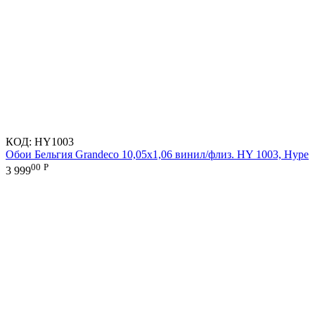
КОД:
HY1003
Обои Бельгия Grandeco 10,05х1,06 винил/флиз. HY 1003, Hype
00
Р
3 999