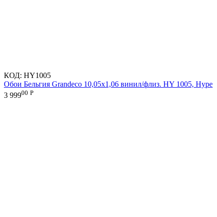
КОД:
HY1005
Обои Бельгия Grandeco 10,05х1,06 винил/флиз. HY 1005, Hype
00
Р
3 999