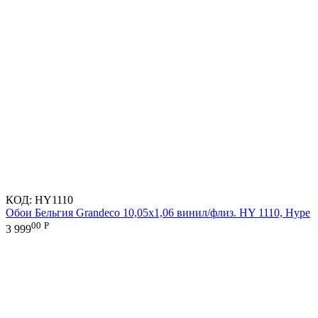
КОД:
HY1110
Обои Бельгия Grandeco 10,05х1,06 винил/флиз. HY 1110, Hype
00
Р
3 999