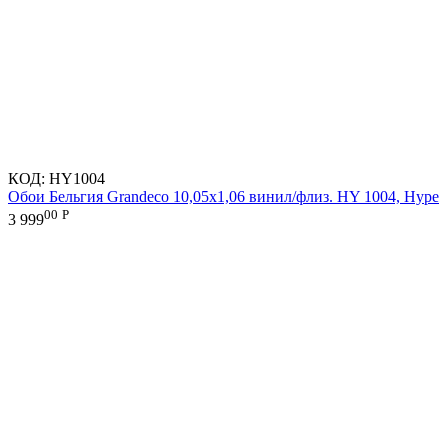
КОД:
HY1004
Обои Бельгия Grandeco 10,05х1,06 винил/флиз. HY 1004, Hype
00
Р
3 999