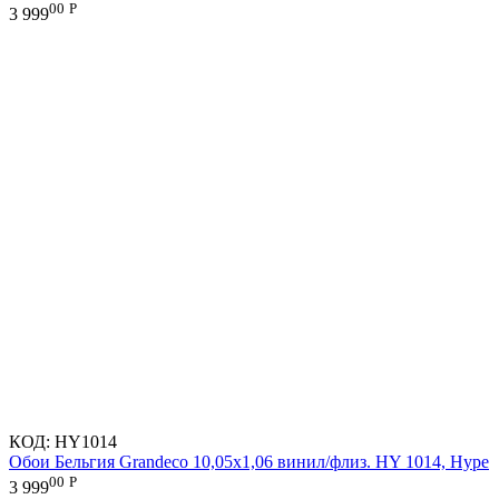
00
Р
3 999
КОД:
HY1014
Обои Бельгия Grandeco 10,05х1,06 винил/флиз. HY 1014, Hype
00
Р
3 999