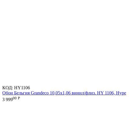
КОД:
HY1106
Обои Бельгия Grandeco 10,05х1,06 винил/флиз. HY 1106, Hype
00
Р
3 999