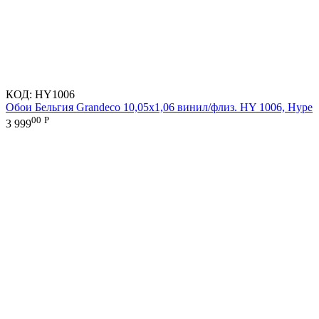
КОД:
HY1006
Обои Бельгия Grandeco 10,05х1,06 винил/флиз. HY 1006, Hype
00
Р
3 999