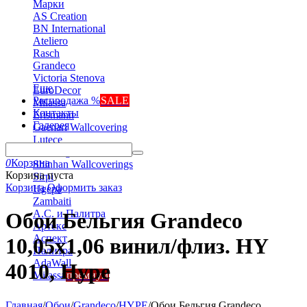
Марки
AS Creation
BN International
Ateliero
Rasch
Grandeco
Victoria Stenova
Еще
EuroDecor
Распродажа %
SALE
Milassa
Контакты
Erismann
Галерея
Gaenari Wallcovering
Lutece
Marburg
0
Корзина
Shinhan Wallcoverings
Корзина пуста
Sirpi
Корзина
Оформить заказ
Ugepa
Zambaiti
А.С. и Палитра
Обои Бельгия Grandeco
Артекс
Аспект
10,05х1,06 винил/флиз. HY
Палитра
AdaWall
4010, Hype
Milassa
премиум
Главная
/
Обои
/
Grandeco
/
HYPE
/
Обои Бельгия Grandeco