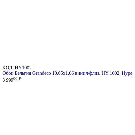
КОД:
HY1002
Обои Бельгия Grandeco 10,05х1,06 винил/флиз. HY 1002, Hype
00
Р
3 999